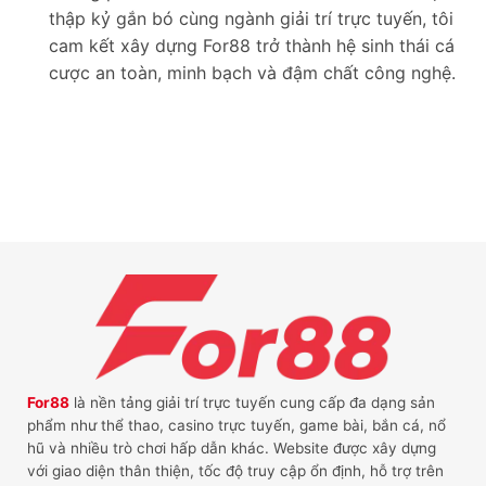
thập kỷ gắn bó cùng ngành giải trí trực tuyến, tôi
cam kết xây dựng For88 trở thành hệ sinh thái cá
cược an toàn, minh bạch và đậm chất công nghệ.
For88
là nền tảng giải trí trực tuyến cung cấp đa dạng sản
phẩm như thể thao, casino trực tuyến, game bài, bắn cá, nổ
hũ và nhiều trò chơi hấp dẫn khác. Website được xây dựng
với giao diện thân thiện, tốc độ truy cập ổn định, hỗ trợ trên