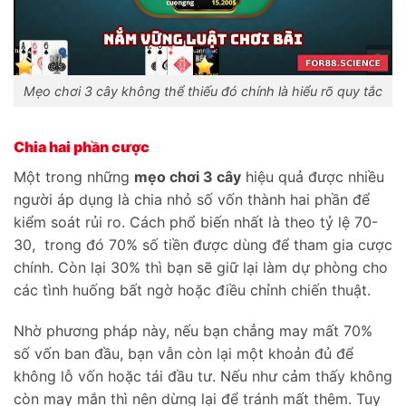
Mẹo chơi 3 cây không thể thiếu đó chính là hiểu rõ quy tắc
Chia hai phần cược
Một trong những
mẹo chơi 3 cây
hiệu quả được nhiều
người áp dụng là chia nhỏ số vốn thành hai phần để
kiểm soát rủi ro. Cách phổ biến nhất là theo tỷ lệ 70-
30, trong đó 70% số tiền được dùng để tham gia cược
chính. Còn lại 30% thì bạn sẽ giữ lại làm dự phòng cho
các tình huống bất ngờ hoặc điều chỉnh chiến thuật.
Nhờ phương pháp này, nếu bạn chẳng may mất 70%
số vốn ban đầu, bạn vẫn còn lại một khoản đủ để
không lỗ vốn hoặc tái đầu tư. Nếu như cảm thấy không
còn may mắn thì nên dừng lại để tránh mất thêm. Tuy