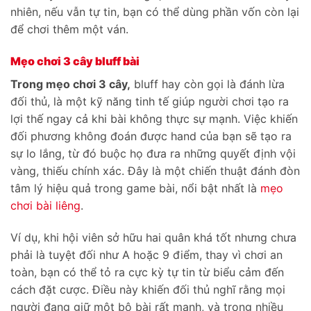
nhiên, nếu vẫn tự tin, bạn có thể dùng phần vốn còn lại
để chơi thêm một ván.
Mẹo chơi 3 cây bluff bài
Trong mẹo chơi 3 cây,
bluff hay còn gọi là đánh lừa
đối thủ, là một kỹ năng tinh tế giúp người chơi tạo ra
lợi thế ngay cả khi bài không thực sự mạnh. Việc khiến
đối phương không đoán được hand của bạn sẽ tạo ra
sự lo lắng, từ đó buộc họ đưa ra những quyết định vội
vàng, thiếu chính xác. Đây là một chiến thuật đánh đòn
tâm lý hiệu quả trong game bài, nổi bật nhất là
mẹo
chơi bài liêng
.
Ví dụ, khi hội viên sở hữu hai quân khá tốt nhưng chưa
phải là tuyệt đối như A hoặc 9 điểm, thay vì chơi an
toàn, bạn có thể tỏ ra cực kỳ tự tin từ biểu cảm đến
cách đặt cược. Điều này khiến đối thủ nghĩ rằng mọi
người đang giữ một bộ bài rất mạnh, và trong nhiều