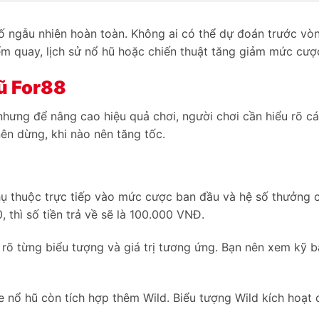
 ngẫu nhiên hoàn toàn. Không ai có thể dự đoán trước vòng
 quay, lịch sử nổ hũ hoặc chiến thuật tăng giảm mức cược 
ũ For88
nhưng để nâng cao hiệu quả chơi, người chơi cần hiểu rõ c
nên dừng, khi nào nên tăng tốc.
hụ thuộc trực tiếp vào mức cược ban đầu và hệ số thưởng c
 thì số tiền trả về sẽ là 100.000 VNĐ.
ị rõ từng biểu tượng và giá trị tương ứng. Bạn nên xem kỹ b
 nổ hũ còn tích hợp thêm Wild. Biểu tượng Wild kích hoạt