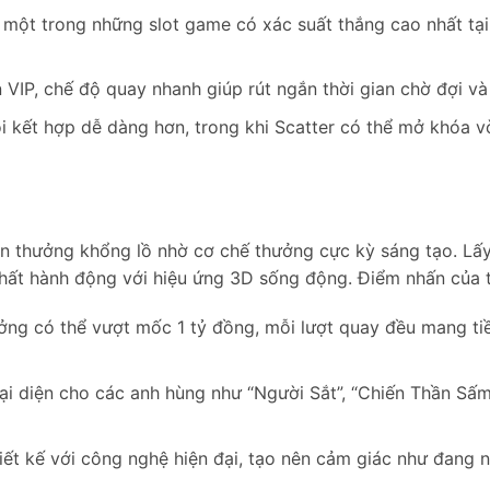
là một trong những slot game có xác suất thắng cao nhất tạ
 VIP, chế độ quay nhanh giúp rút ngắn thời gian chờ đợi và 
ỗi kết hợp dễ dàng hơn, trong khi Scatter có thể mở khóa v
n thưởng khổng lồ nhờ cơ chế thưởng cực kỳ sáng tạo. Lấy
hất hành động với hiệu ứng 3D sống động. Điểm nhấn của 
ưởng có thể vượt mốc 1 tỷ đồng, mỗi lượt quay đều mang t
ại diện cho các anh hùng như “Người Sắt”, “Chiến Thần Sấm
iết kế với công nghệ hiện đại, tạo nên cảm giác như đang n