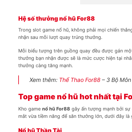
Hệ số thưởng nổ hũ For88
Trong slot game nổ hũ, không phải mọi chiến thắng
nhận sau mỗi lượt quay trúng thưởng.
Mỗi biểu tượng trên guồng quay đều được gán một 
thưởng bạn nhận được sẽ là mức cược hiện tại nhân
thưởng càng tăng mạnh.
Xem thêm:
Thể Thao For88
– 3 Bộ Môn
Top game nổ hũ hot nhất tại 
Kho game
nổ hũ For88
gây ấn tượng mạnh bởi sự đ
mắt vừa tiềm năng để săn thưởng lớn, dưới đây là 
Nổ hũ Thần Tài