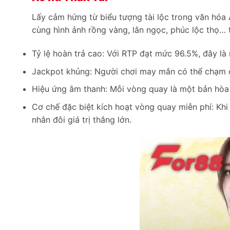
Lấy cảm hứng từ biểu tượng tài lộc trong văn hóa
cùng hình ảnh rồng vàng, lân ngọc, phúc lộc thọ… 
Tỷ lệ hoàn trả cao: Với RTP đạt mức 96.5%, đây là
Jackpot khủng: Người chơi may mắn có thể chạm đến
Hiệu ứng âm thanh: Mỗi vòng quay là một bản hòa t
Cơ chế đặc biệt kích hoạt vòng quay miễn phí: Khi
nhân đôi giá trị thắng lớn.