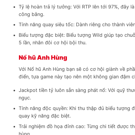
Tỷ lệ hoàn trả lý tưởng: Với RTP lên tới 97%, đây 
công bằng.
Tính năng quay siêu tốc: Dành riêng cho thành viên
Biểu tượng đặc biệt: Biểu tượng Wild giúp tạo chu
5 lần, nhân đôi cơ hội bội thu.
Nổ hũ Anh Hùng
Với Nổ hũ Anh Hùng bạn sẽ có cơ hội giành về phầ
điển, tựa game này tạo nên một không gian đậm c
Jackpot tiền tỷ luôn sẵn sàng phát nổ: Với quỹ th
ngục.
Tính năng độc quyền: Khi thu thập đủ biểu tượng đ
quay kỹ năng đặc biệt.
Trải nghiệm đồ họa đỉnh cao: Từng chi tiết được th
hùng.