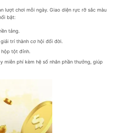
n lượt chơi mỗi ngày. Giao diện rực rỡ sắc màu
ổi bật:
nền tảng.
ải trí thành cơ hội đổi đời.
hộp tột đỉnh.
ay miễn phí kèm hệ số nhân phần thưởng, giúp