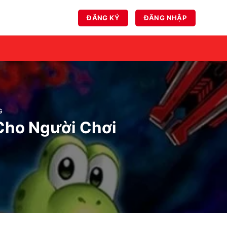
ĐĂNG KÝ
ĐĂNG NHẬP
G
Cho Người Chơi