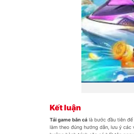
Kết luận
Tải game bắn cá
là bước đầu tiên để 
làm theo đúng hướng dẫn, lưu ý các v