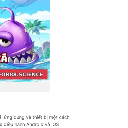
ải ứng dụng về thiết bị một cách
ệ điều hành Android và iOS