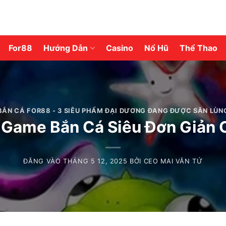
For88
Hướng Dẫn
Casino
Nổ Hũ
Thể Thao
BẮN CÁ FOR88 - 3 SIÊU PHẨM ĐẠI DƯƠNG ĐANG ĐƯỢC SĂN LÙN
 Game Bắn Cá Siêu Đơn Giản 
ĐĂNG VÀO
THÁNG 5 12, 2025
BỞI
CEO MAI VĂN TỨ