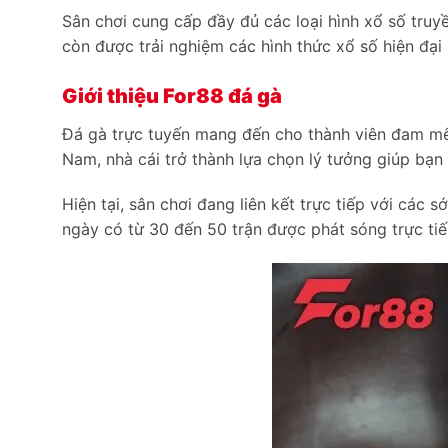
Sân chơi cung cấp đầy đủ các loại hình xổ số truy
còn được trải nghiệm các hình thức xổ số hiện đại 
Giới thiệu For88 đá gà
Đá gà trực tuyến mang đến cho thành viên đam mê bộ
Nam, nhà cái trở thành lựa chọn lý tưởng giúp bạn
Hiện tại, sân chơi đang liên kết trực tiếp với các
ngày có từ 30 đến 50 trận được phát sóng trực tiếp