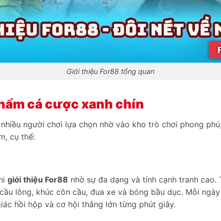
Giới thiệu For88 tổng quan
phẩm cá cược xanh chín
 nhiều người chơi lựa chọn nhờ vào kho trò chơi phong phú
m, cụ thể:
hi
giới thiệu For88
nhờ sự đa dạng và tính cạnh tranh cao. 
ầu lông, khúc côn cầu, đua xe và bóng bầu dục. Mỗi ngày c
iác hồi hộp và cơ hội thắng lớn từng phút giây.