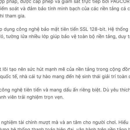
ợp pháp, được cấp phép và giám sát trực tiếp bởi PAGCOR – 
kiểm soát và đảm bảo tính minh bạch của các nền tảng cá c
hi tham gia.
 dụng công nghệ bảo mật tiên tiến SSL 128-bit. Hệ thống m
đó, tường lửa nhiều lớp giúp bảo vệ toàn bộ nền tảng, duy 
t lõi tạo nên sức hút mạnh mẽ của nền tảng trong cộng đồn
ốc tế, nhà cái tự hào mang đến hệ sinh thái giải trí toàn di
 công nghệ tiên tiến và mang dấu ấn riêng biệt. Dù yêu thí
h viên trải nghiệm trọn vẹn.
i nghiệm tài chính mượt mà và an tâm cho người chơi. Hiểu r
 dựng hệ thống thanh toán hiện đại, vận hành trên nền tảng