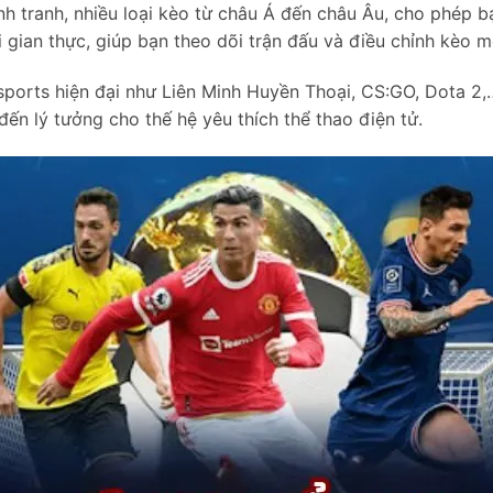
nh tranh, nhiều loại kèo từ châu Á đến châu Âu, cho phép bạ
gian thực, giúp bạn theo dõi trận đấu và điều chỉnh kèo mộ
sports hiện đại như Liên Minh Huyền Thoại, CS:GO, Dota 2,
ến lý tưởng cho thế hệ yêu thích thể thao điện tử.