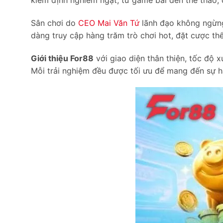
Sân chơi do
CEO Mai Văn Tứ
lãnh đạo không ngừng 
dàng truy cập hàng trăm trò chơi hot, đặt cược thể
Giới thiệu For88
với giao diện thân thiện, tốc độ xử
Mỗi trải nghiệm đều được tối ưu để mang đến sự hà