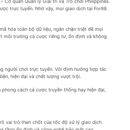
Cơ quan Quản lý Giải trí và Trò chơi Philippines.
ược trực tuyến. Nhờ vậy, mọi giao dịch tại For88
ã hóa toàn bộ dữ liệu, ngăn chặn triệt để mọi
trì môi trường cá cược riêng tư, ổn định và không
g người chơi trực tuyến. Với định hướng hợp tác
ện, hiện đại và chất lượng vượt trội.
ch phong cách cá cược truyền thống hay hiện đại,
õ vai trò then chốt của tốc độ xử lý giao dịch
 hạ tầng ổn định và công nghệ bảo mật cao.