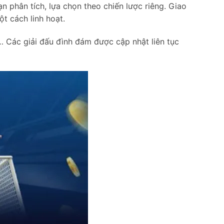
n phân tích, lựa chọn theo chiến lược riêng. Giao
t cách linh hoạt.
… Các giải đấu đình đám được cập nhật liên tục