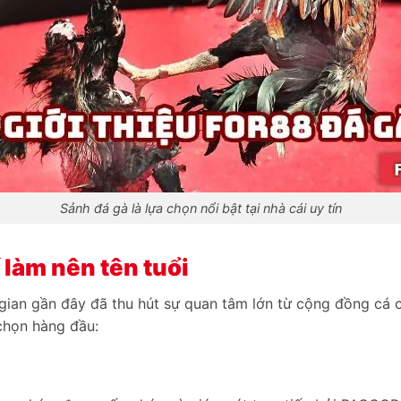
Sảnh đá gà là lựa chọn nổi bật tại nhà cái uy tín
 làm nên tên tuổi
 gian gần đây đã thu hút sự quan tâm lớn từ cộng đồng cá 
 chọn hàng đầu: