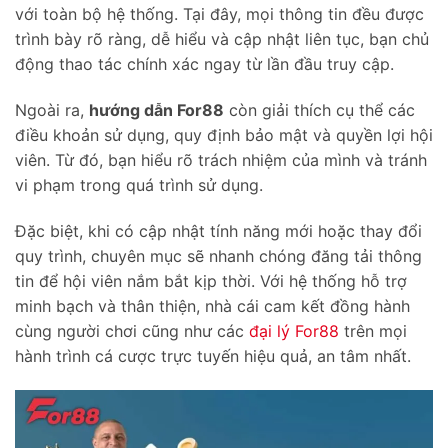
với toàn bộ hệ thống. Tại đây, mọi thông tin đều được
trình bày rõ ràng, dễ hiểu và cập nhật liên tục, bạn chủ
động thao tác chính xác ngay từ lần đầu truy cập.
Ngoài ra,
hướng dẫn For88
còn giải thích cụ thể các
điều khoản sử dụng, quy định bảo mật và quyền lợi hội
viên. Từ đó, bạn hiểu rõ trách nhiệm của mình và tránh
vi phạm trong quá trình sử dụng.
Đặc biệt, khi có cập nhật tính năng mới hoặc thay đổi
quy trình, chuyên mục sẽ nhanh chóng đăng tải thông
tin để hội viên nắm bắt kịp thời. Với hệ thống hỗ trợ
minh bạch và thân thiện, nhà cái cam kết đồng hành
cùng người chơi cũng như các
đại lý For88
trên mọi
hành trình cá cược trực tuyến hiệu quả, an tâm nhất.