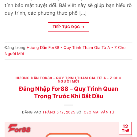
tính bảo mật tuyệt đối. Bài viết này sẽ giúp bạn hiểu rõ
quy trình, các phương thức phổ […]
TIẾP TỤC ĐỌC
→
Đăng trong
Hướng Dẫn For88 - Quy Trình Tham Gia Từ A - Z Cho
Người Mới
HƯỚNG DẪN FOR88 - QUY TRÌNH THAM GIA TỪ A - Z CHO
NGƯỜI MỚI
Đăng Nhập For88 – Quy Trình Quan
Trọng Trước Khi Bắt Đầu
ĐĂNG VÀO
THÁNG 5 12, 2025
BỞI
CEO MAI VĂN TỨ
12
Th5