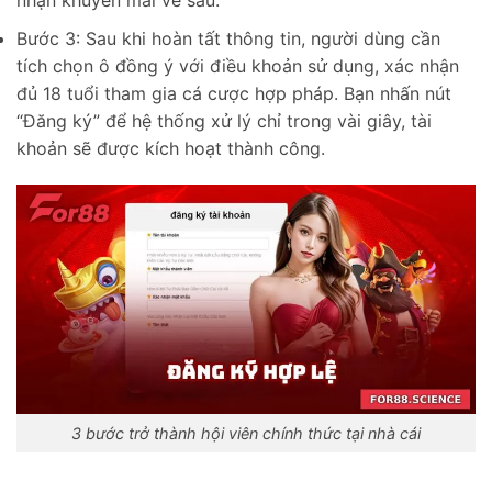
nhận khuyến mãi về sau.
Bước 3: Sau khi hoàn tất thông tin, người dùng cần
tích chọn ô đồng ý với điều khoản sử dụng, xác nhận
đủ 18 tuổi tham gia cá cược hợp pháp. Bạn nhấn nút
“Đăng ký” để hệ thống xử lý chỉ trong vài giây, tài
khoản sẽ được kích hoạt thành công.
3 bước trở thành hội viên chính thức tại nhà cái