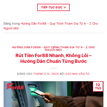
TIẾP TỤC ĐỌC
→
Đăng trong
Hướng Dẫn For88 - Quy Trình Tham Gia Từ A - Z Cho
Người Mới
HƯỚNG DẪN FOR88 - QUY TRÌNH THAM GIA TỪ A - Z CHO
NGƯỜI MỚI
Rút Tiền For88 Nhanh, Không Lỗi –
Hướng Dẫn Chuẩn Từng Bước
ĐĂNG VÀO
THÁNG 5 12, 2025
BỞI
CEO MAI VĂN TỨ
12
Th5