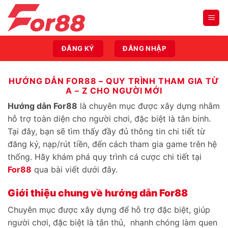
Bỏ
qua
nội
dung
ĐĂNG KÝ
ĐĂNG NHẬP
HƯỚNG DẪN FOR88 – QUY TRÌNH THAM GIA TỪ
A – Z CHO NGƯỜI MỚI
Hướng dẫn For88
là chuyên mục được xây dựng nhằm
hỗ trợ toàn diện cho người chơi, đặc biệt là tân binh.
Tại đây, bạn sẽ tìm thấy đầy đủ thông tin chi tiết từ
đăng ký, nạp/rút tiền, đến cách tham gia game trên hệ
thống. Hãy khám phá quy trình cá cược chi tiết tại
For88
qua bài viết dưới đây.
Giới thiệu chung về hướng dẫn For88
Chuyên mục được xây dựng để hỗ trợ đặc biệt, giúp
người chơi, đặc biệt là tân thủ, nhanh chóng làm quen