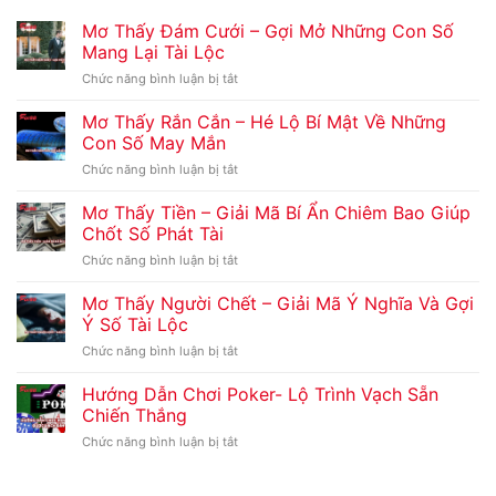
Mơ Thấy Đám Cưới – Gợi Mở Những Con Số
Mang Lại Tài Lộc
Chức năng bình luận bị tắt
ở
Mơ
Thấy
Mơ Thấy Rắn Cắn – Hé Lộ Bí Mật Về Những
Đám
Con Số May Mắn
Cưới
Chức năng bình luận bị tắt
ở
–
Mơ
Gợi
Thấy
Mơ Thấy Tiền – Giải Mã Bí Ẩn Chiêm Bao Giúp
Mở
Rắn
Những
Chốt Số Phát Tài
Cắn
Con
Chức năng bình luận bị tắt
ở
–
Số
Mơ
Hé
Mang
Thấy
Mơ Thấy Người Chết – Giải Mã Ý Nghĩa Và Gợi
Lộ
Lại
Tiền
Bí
Ý Số Tài Lộc
Tài
–
Mật
Lộc
Chức năng bình luận bị tắt
ở
Giải
Về
Mơ
Mã
Những
Thấy
Hướng Dẫn Chơi Poker- Lộ Trình Vạch Sẵn
Bí
Con
Người
Ẩn
Chiến Thắng
Số
Chết
Chiêm
May
Chức năng bình luận bị tắt
ở
–
Bao
Mắn
Hướng
Giải
Giúp
Dẫn
Mã
Chốt